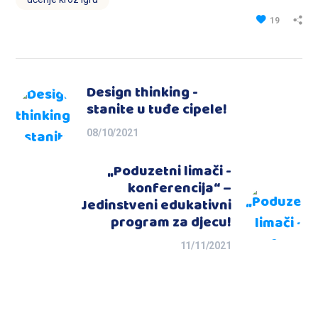
19
Design thinking -
stanite u tuđe cipele!
08/10/2021
„Poduzetni limači -
konferencija“ –
Jedinstveni edukativni
program za djecu!
11/11/2021